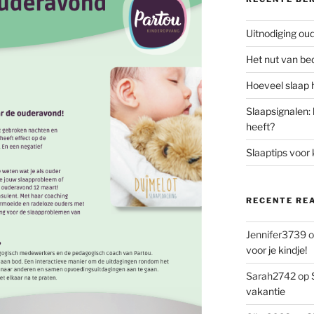
Uitnodiging o
Het nut van be
Hoeveel slaap h
Slaapsignalen: 
heeft?
Slaaptips voor 
RECENTE RE
Jennifer3739
o
voor je kindje!
Sarah2742
op
vakantie