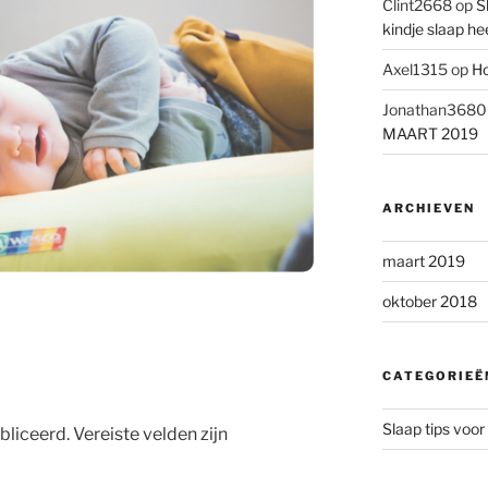
Clint2668
op
S
kindje slaap he
Axel1315
op
Ho
Jonathan3680
MAART 2019
ARCHIEVEN
maart 2019
oktober 2018
CATEGORIEË
Slaap tips voor
bliceerd.
Vereiste velden zijn