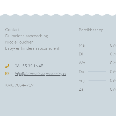
Contact
Bereikbaar op:
Duimelot slaapcoaching
Nicole Fouchier
Ma
09.
baby- en kinderslaapconsulent
Di
09.
Wo
09.
06 - 55 32 16 48
Do
09.
info@duimelotslaapcoaching.nl
Vrij
09.
KvK: 70544719
Za
09.