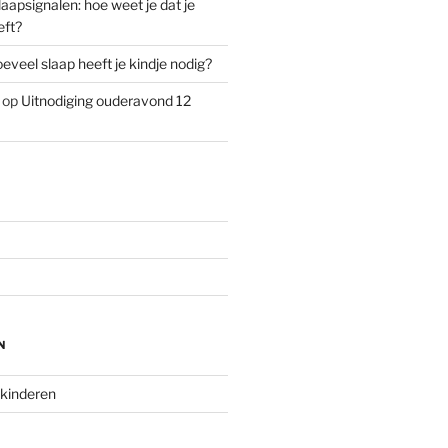
laapsignalen: hoe weet je dat je
eft?
eveel slaap heeft je kindje nodig?
op
Uitnodiging ouderavond 12
N
 kinderen