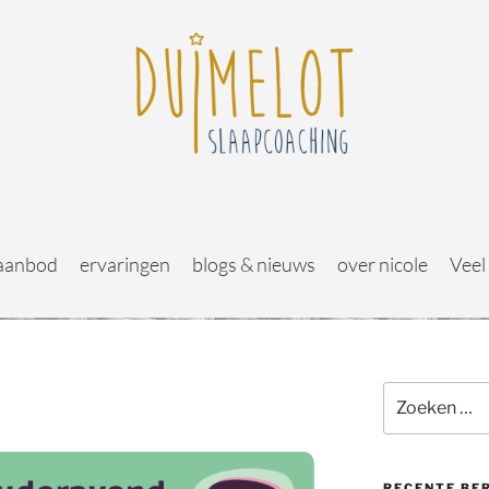
aanbod
ervaringen
blogs & nieuws
over nicole
Veel
RECENTE BE