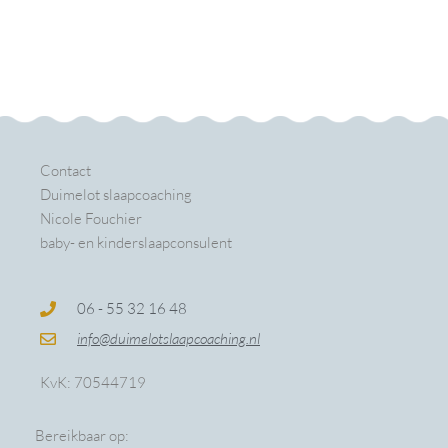
Contact
Duimelot slaapcoaching
Nicole Fouchier
baby- en kinderslaapconsulent
06 - 55 32 16 48
info@duimelotslaapcoaching.nl
KvK: 70544719
Bereikbaar op: