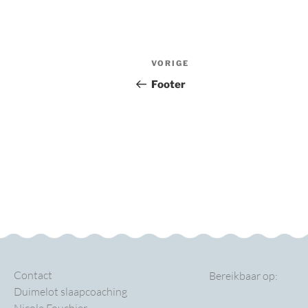
VORIGE
Footer
Contact
Bereikbaar op:
Duimelot slaapcoaching