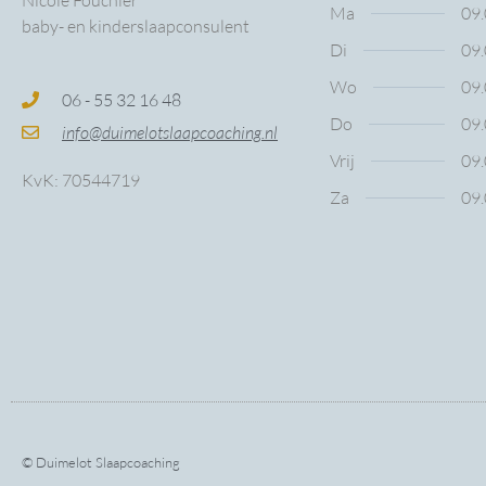
Nicole Fouchier
Ma
09.
baby- en kinderslaapconsulent
Di
09.
Wo
09.
06 - 55 32 16 48
Do
09.
info@duimelotslaapcoaching.nl
Vrij
09.
KvK: 70544719
Za
09.
© Duimelot Slaapcoaching