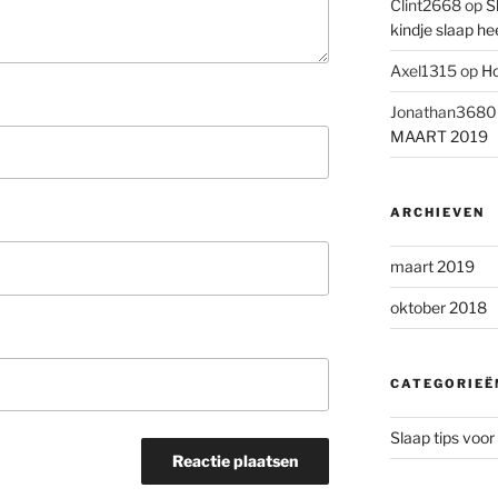
Clint2668
op
S
kindje slaap he
Axel1315
op
Ho
Jonathan3680
MAART 2019
ARCHIEVEN
maart 2019
oktober 2018
CATEGORIEË
Slaap tips voor