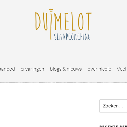
aanbod
ervaringen
blogs & nieuws
over nicole
Veel
RECENTE BE