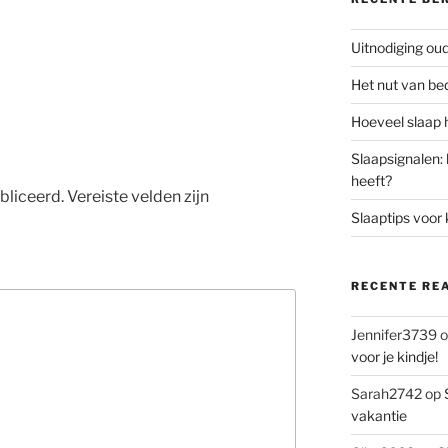
Uitnodiging o
Het nut van be
Hoeveel slaap h
Slaapsignalen: 
heeft?
bliceerd.
Vereiste velden zijn
Slaaptips voor 
RECENTE RE
Jennifer3739
o
voor je kindje!
Sarah2742
op
vakantie