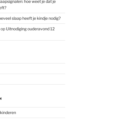
laapsignalen: hoe weet je dat je
eft?
eveel slaap heeft je kindje nodig?
op
Uitnodiging ouderavond 12
N
 kinderen